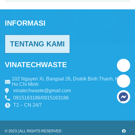
INFORMASI
TENTANG KAMI
VINATECHWASTE
102 Nguyen Xi, Bangsal 26, Distrik Binh Thanh, Kota
Ho Chi Minh
vinatechwaste@gmail.com
0915163186
/
0915163186
T2 – CN 24/7
© 2023 | ALL RIGHTS RESERVED