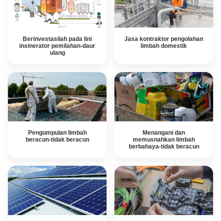
PETE PLASTIK
KONSULTASI PEMBUATAN PROYEK-DTM PABRIK LIMBAH
PLASTIK LAINNYA BERDASARKAN PERMINTAAN
berinvestasilah pada lini
jasa kontraktor pengolahan
insinerator pemilahan-daur
limbah domestik
ulang
pengumpulan limbah
menangani dan
beracun-tidak beracun
memusnahkan limbah
berbahaya-tidak beracun