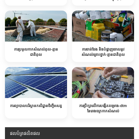
ការប្រមូលកាកសំណល់ពុល-គ្មាន
ការចាត់ចែង និងបំផ្លាញចោលនូវ
ជាតិពុល
សំណល់គ្រោះថ្នាក់-គ្មានជាតិពុល
ការព្យាបាលបរិស្ថានកសិដ្ឋានចិញ្ចឹមសត្វ
ការប្រឹក្សាលើការបង្កើតគម្រោង-dtm
នៃរោងចក្រកាកសំណល់
ផលប័ត្រផលិតផល