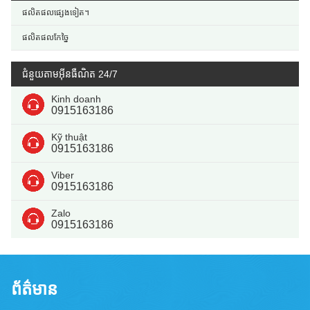
ផលិតផលផ្សេងទៀត។
ផលិតផលកែច្នៃ
ជំនួយតាមអ៊ីនធឺណិត 24/7
Kinh doanh
0915163186
Kỹ thuật
0915163186
Viber
0915163186
Zalo
0915163186
ព័ត៌មាន