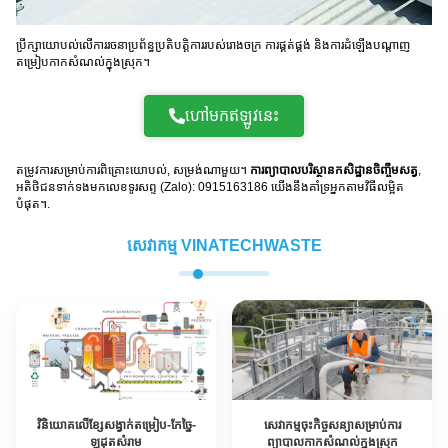
ការប្រឹក្សាលើការបង្កើតគម្រោង-DTM នៃរោងចក្រកាកសំណល់
PETE ផ្លាស្ទិច
ប្រឹក្សាយោបល់លើការរចនាប្រព័ន្ធប្រតិបត្តិការរបស់រោងចក្រ ការផ្គត់ផ្គង់ និងការដំឡើងបណ្តាញ
ប្លាស្ទិចផ្សេងទៀតតាមការស្នើសុំ
តម្រៀបកាកសំណល់ក្នុងស្រុក។
ហៅមកឥឡូវនេះ
តម្រូវការសម្រាប់ការពិគ្រោះយោបល់, សម្រង់ណាមួយ។
ការព្យាបាលបរិស្ថានកសិដ្ឋានចិញ្ចឹមសត្វ
,
អតិថិជនទាក់ទងមកលេខទូរសព្ទ (Zalo): 0915163186 យើងនឹងគាំទ្រអ្នកតាមវិធីលម្អិត
បំផុត។.
សេវាកម្ម VINATECHWASTE
វិនិយោគលើខ្សែសង្វាក់តម្រៀប-កែច្នៃ-
សេវាកម្មចុះកិច្ចសន្យាសម្រាប់ការ
ឡដុតសំរាម
ព្យាបាលកាកសំណល់ក្នុងស្រុក