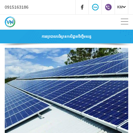
0915163186
KM
VI
MS
ផ្ទះ
LO
ការព្យាបាលបរិស្ថានកសិដ្ឋានចិញ្ចឹមសត្វ
ID
ផលិតផលកែច្នៃឡើងវិញ
KM
ផលិតផល
ប្រព័ន្ធ PYROLYSIS FURNACES, GASIFICATION សម្រាប់ការព្យាបាលកាក
ជី
សំណល់
ទឹកខ្មេះឈើជីវ
សេវាកម្ម
ខ្សែសង្វាក់ផលិតកម្មជី 24 ម៉ោង។
ជីវឧស្ម័ន
វិនិយោគលើខ្សែសង្វាក់តម្រៀប-កែច្នៃ-ឡដុតសំរាម
ប្លាស្ទិកកែច្នៃឡើងវិញ
ការបំប្លែងជីវឧស្ម័នទៅជា BIOMETHANE CH4
ជីសរីរាង្គពីកាកសំណល់
សេវាកម្មចុះកិច្ចសន្យាសម្រាប់ការព្យាបាលកាកសំណល់ក្នុងស្រុក
ប្លាស្ទិក PP
ទំនាក់ទំនង
បន្ទាត់ INCUBATION ជីវឧស្ម័ន
លាមកមាន់
ការប្រមូលកាកសំណល់ពុល-គ្មានជាតិពុល
ប្លាស្ទិក PVC
បន្ទាត់តម្រៀបសំរាមដោយស្វ័យប្រវត្តិ បំបែកសំរាមឱ្យបានហ្មត់ចត់
ការចាត់ចែង និងបំផ្លាញចោលនូវសំណល់គ្រោះថ្នាក់-គ្មានជាតិពុល
ប្លាស្ទិក HDPE
បន្ទាត់កែច្នៃកាកសំណល់
ការព្យាបាលបរិស្ថានកសិដ្ឋានចិញ្ចឹមសត្វ
PE ផ្លាស្ទិច